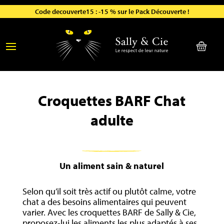
Avec l’abonnement : -10 % à vie sur toute la boutique !
Code decouverte15 : -15 % sur le Pack Découverte !
Croquettes BARF Chat
adulte
Un aliment sain & naturel
Selon qu’il soit très actif ou plutôt calme, votre
chat a des besoins alimentaires qui peuvent
varier. Avec les croquettes BARF de Sally & Cie,
proposez-lui les aliments les plus adaptés à ses