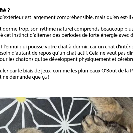
fié ?
d’extérieur est largement compréhensible, mais qu’en est-il d
hat dorme trop, son rythme naturel comprends beaucoup pl
dé cet instinct d’alterner des périodes de forte énergie ave
it l’ennui qui pousse votre chat à dormir, car un chat d’inté
esoin d’autant de repos qu’un chat actif. Cela ne veut pas di
us pour les chatons qui se développent physiquement et céré
muler par le biais de jeux, comme les plumeaux
O’Bout de la 
at ne demande que ça !